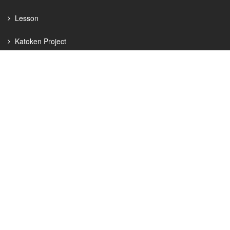
Lesson
Katoken Project
Donation
Contact Us
プライバシーポリシー
SPO-STA.com 利用規約
X
Facebook
Instagram