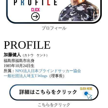
プロフィール
PROFILE
加藤健人
（カトウ ケント）
福島県福島市出身
1985
年
10
月
24
日生
所属：
NPO法人日本ブラインドサッカー協会
一般社団法人埼玉T.Wings
（理事長）
こちらをクリック