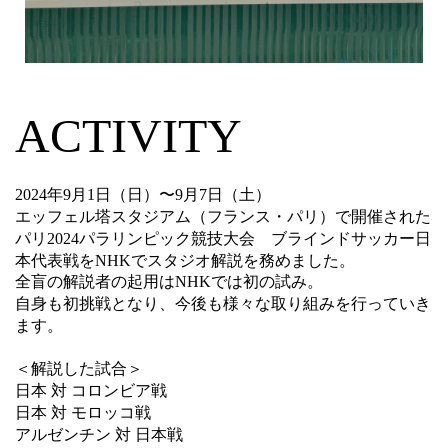
ACTIVITY
2024年9月1日（日）〜9月7日（土）
エッフェル塔スタジアム（フランス・パリ）で開催された
パリ2024パラリンピック競技大会
ブラインドサッカー日
本代表戦をNHKでスタジオ解説を務めました。
全盲の解説者の起用はNHKでは初の試み。
自身も初挑戦となり、今後も様々な取り組みを行っていき
ます
。
＜解説した試合＞
日本 対 コロンビア戦
日本
対
モロッコ
戦
アルゼンチン
対
日本
戦