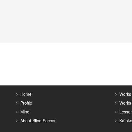
Home
Works
Profile
Works 
Mind
Lesso
About Blind Soccer
Katoke